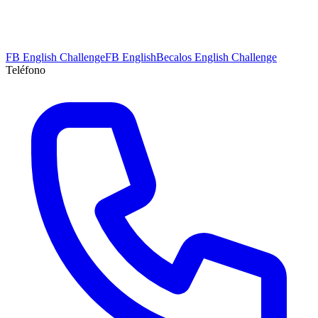
FB English Challenge
FB English
Becalos English Challenge
Teléfono